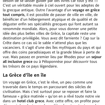
besoin de se laisser guider par des livres car tout y est !!!
C’est un véritable musée à ciel ouvert pour les adeptes de
la grecque antique. Outre l’avantage d’un
voyage en grèce
tout compris
, il est possible de passer de ville en ville, de
bénéficier d’un hébergement atypique et de qualité et de
déguster enfin ses spécialités grecques qui font autant sa
renommée mondiale. Alors, pour vous donner une petite
idée des plus belles villes de Grèce, la capitale reste une
destination privilégiée. Vous avez dit farniente ? Cap sur la
Crête dans ce cas où le sable n’attend plus que les
vacanciers. Il s’agit d’une des îles mythiques du pays et qui
offre des coins paradisiaques et la grande bleue à perte de
vue. Mais passez en premier lieu par Rhodes pour un
sejour
all inclusive grece
ou à Péloponnèse pour découvrir tous
les trésors de ce pays légendaire.
La Grèce d’île en île
Un voyage en Grèce, c’est le rêve, un peu comme une
traversée dans le temps en parcourant des siècles de
civilisation. Mais c’est surtout pour se reposer et faire la
fameuse « grâce matinée » qu’on en a rêvé toute notre vie
dans un
hotel club grece
. Avec cette offre, on profite pour