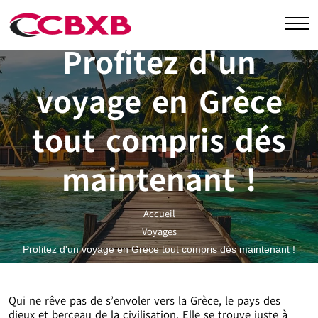
Profitez d'un
voyage en Grèce
tout compris dés
maintenant !
Accueil
Voyages
Profitez d'un voyage en Grèce tout compris dés maintenant !
Qui ne rêve pas de s’envoler vers la Grèce, le pays des
dieux et berceau de la civilisation. Elle se trouve juste à